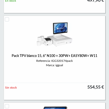
497,90 €
En stock
Pack TPV blanco 15, 6" N100 + 30PW+ EASY80W+ W11
Referencia: IGG320174pack
Marca: iggual
554,55 €
Sin stock