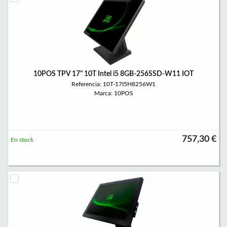
10POS TPV 17" 10T Intel i5 8GB-256SSD-W11 IOT
Referencia: 10T-17I5H8256W1
Marca: 10POS
757,30 €
En stock