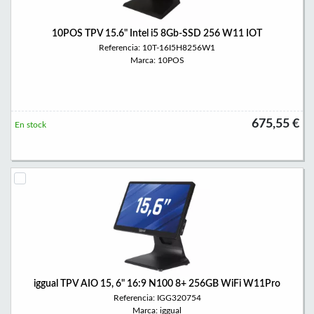
10POS TPV 15.6" Intel i5 8Gb-SSD 256 W11 IOT
Referencia: 10T-16I5H8256W1
Marca: 10POS
675,55 €
En stock
iggual TPV AIO 15, 6" 16:9 N100 8+ 256GB WiFi W11Pro
Referencia: IGG320754
Marca: iggual